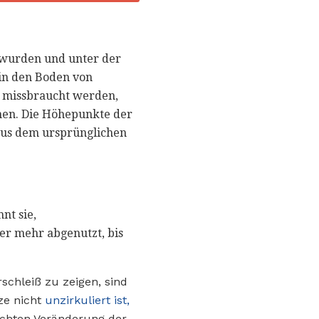
t wurden und unter der
in den Boden von
 missbraucht werden,
rnen. Die Höhepunkte der
 aus dem ursprünglichen
nt sie,
r mehr abgenutzt, bis
chleiß zu zeigen, sind
ze nicht
unzirkuliert ist,
ichten Veränderung der