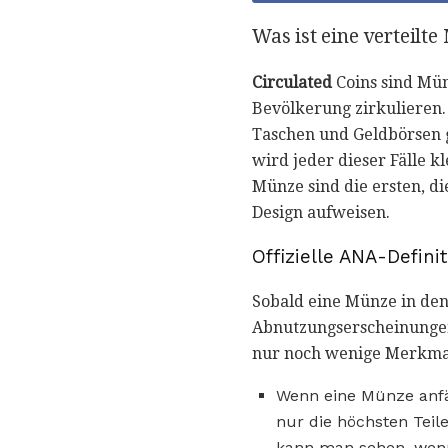
Was ist eine verteilt
Circulated
Coins sind Mün
Bevölkerung zirkulieren
Taschen und Geldbörsen 
wird jeder dieser Fälle 
Münze sind die ersten, d
Design aufweisen.
Offizielle ANA-Defini
Sobald eine Münze in den
Abnutzungserscheinungen
nur noch wenige Merkmale 
Wenn eine Münze anfän
nur die höchsten Teil
kann man sehen, wenn 