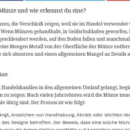
e Münze und wie erkennst du eine?
zen, die Verschleiß zeigen, weil sie im Handel verwende
. Wenn Münzen gehandhabt, in Geldschubladen geworfen, 
geschleudert werden, auf den Boden fallen und manchmal
kleine Mengen Metall von der Oberfläche der Münze entfe
ie sich abnutzen und einen allgemeinen Mangel an Details
tion
 Handelskanälen in den allgemeinen Umlauf gelangt, begin
 zu zeigen. Nach vielen Jahrzehnten wird die Münze imme
übrig sind. Der Prozess ist wie folgt:
gt, Anzeichen von Handhabung, Abrieb oder leichten Vers
e des Designs betroffen. Der Beweis, dass eine solche Mün
man die hohen Stellen sorgfältig auf Anzeichen einer le