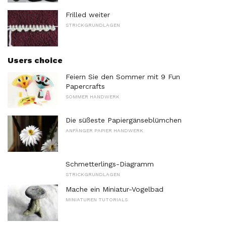
Frilled weiter
STRICKGRUNDLAGEN
Users choice
Feiern Sie den Sommer mit 9 Fun
Papercrafts
SOMMER HANDWERK
Die süßeste Papiergänseblümchen
ANFÄNGER PAPIER HANDWERK
Schmetterlings-Diagramm
STRICKGRUNDLAGEN
Mache ein Miniatur-Vogelbad
MINIATUREN TUTORIALS