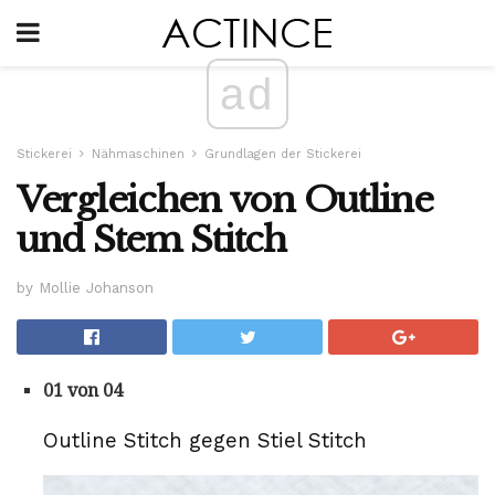
ad
Stickerei
Nähmaschinen
Grundlagen der Stickerei
Vergleichen von Outline
und Stem Stitch
by Mollie Johanson
01 von 04
Outline Stitch gegen Stiel Stitch