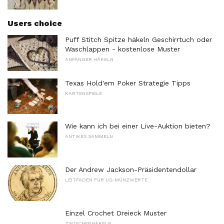
Users choice
Puff Stitch Spitze häkeln Geschirrtuch oder
Waschlappen - kostenlose Muster
ANFÄNGER HÄKELN
Texas Hold'em Poker Strategie Tipps
KARTENSPIELE
Wie kann ich bei einer Live-Auktion bieten?
ANTIKES SAMMELN
Der Andrew Jackson-Präsidentendollar
LEITFADEN FÜR US-MÜNZWERTE
Einzel Crochet Dreieck Muster
ZWISCHENHÄKELN