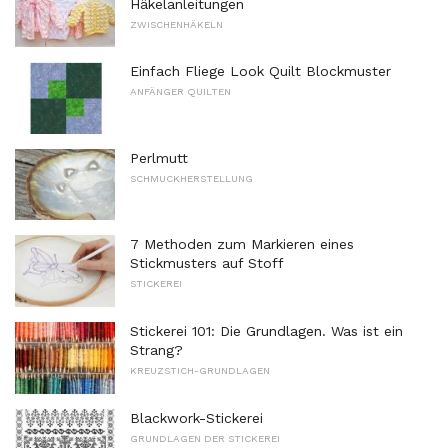
Häkelanleitungen
ZWISCHENHÄKELN
Einfach Fliege Look Quilt Blockmuster
ANFÄNGER QUILTEN
Perlmutt
SCHMUCKHERSTELLUNG
7 Methoden zum Markieren eines
Stickmusters auf Stoff
STICKEREI
Stickerei 101: Die Grundlagen. Was ist ein
Strang?
KREUZSTICH-GRUNDLAGEN
Blackwork-Stickerei
GRUNDLAGEN DER STICKEREI