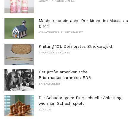
GUMMI-PRÄGESTEMPEL
Mache eine einfache Dorfkirche im Massstab
1: 144
MINIATUREN & PUPPENHÄUSER
Knitting 101: Dein erstes Strickprojekt
ANFÄNGER STRICKEN
Der große amerikanische
Briefmarkensammler: FDR
BRIEFMARKEN
Die Schachregeln: Eine schnelle Anleitung,
wie man Schach spielt
SCHACH