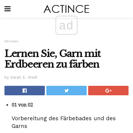
ad
Stricken
Lernen Sie, Garn mit
Erdbeeren zu färben
by Sarah E. Weiß
01 von 02
Vorbereitung des Färbebades und des
Garns