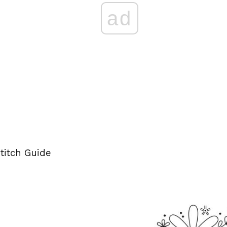
ad
itch Guide