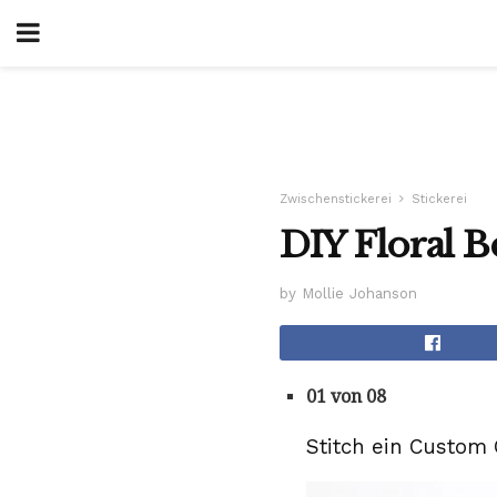
Zwischenstickerei
Stickerei
DIY Floral 
by Mollie Johanson
01 von 08
Stitch ein Custom C