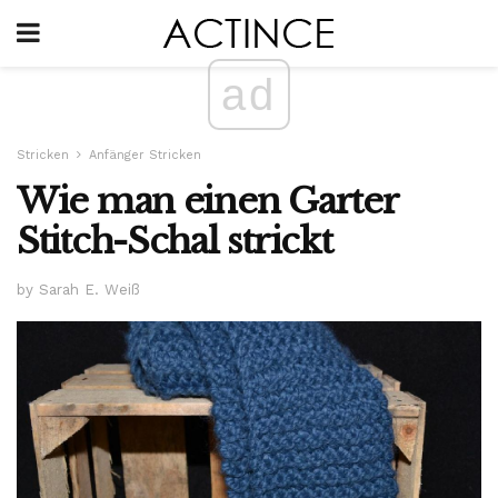
ad
Stricken
Anfänger Stricken
Wie man einen Garter
Stitch-Schal strickt
by Sarah E. Weiß