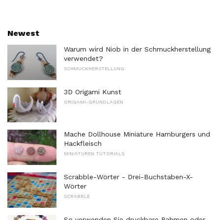
Newest
Warum wird Niob in der Schmuckherstellung
verwendet?
SCHMUCKHERSTELLUNG
3D Origami Kunst
ORIGAMI-GRUNDLAGEN
Mache Dollhouse Miniature Hamburgers und
Hackfleisch
MINIATUREN TUTORIALS
Scrabble-Wörter - Drei-Buchstaben-X-
Wörter
SCRABBLE
So verwenden Sie druckbare Rahmen oder