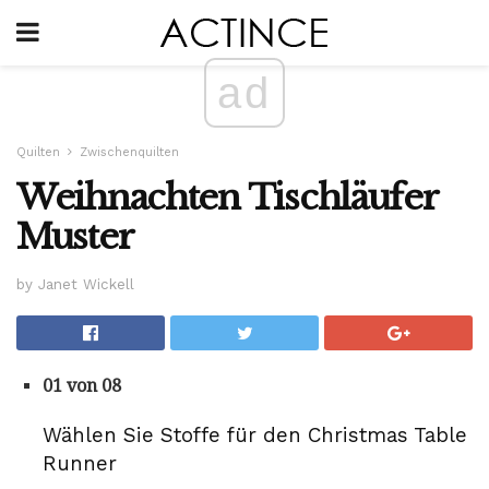
ad
Quilten
Zwischenquilten
Weihnachten Tischläufer
Muster
by Janet Wickell
01 von 08
Wählen Sie Stoffe für den Christmas Table
Runner