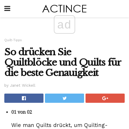
ad
Quilt-Tipps
So drücken Sie
Quiltblöcke und Quilts für
die beste Genauigkeit
by Janet Wickell
01 von 02
Wie man Quilts drückt, um Quilting-