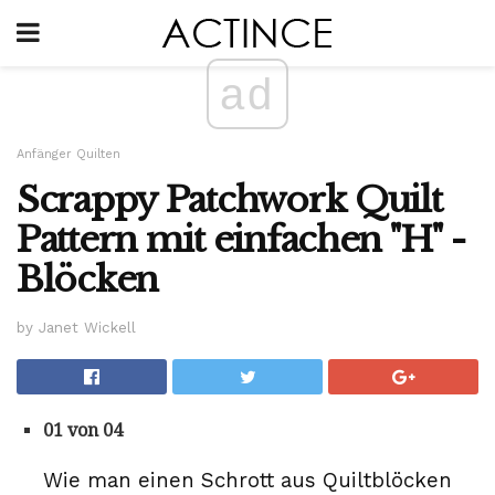
ad
Anfänger Quilten
Scrappy Patchwork Quilt
Pattern mit einfachen "H" -
Blöcken
by Janet Wickell
01 von 04
Wie man einen Schrott aus Quiltblöcken