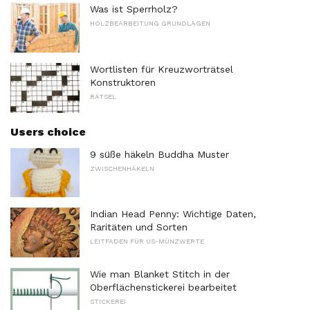
Was ist Sperrholz?
HOLZBEARBEITUNG GRUNDLAGEN
Wortlisten für Kreuzworträtsel
Konstruktoren
RÄTSEL
Users choice
9 süße häkeln Buddha Muster
ZWISCHENHÄKELN
Indian Head Penny: Wichtige Daten,
Raritäten und Sorten
LEITFADEN FÜR US-MÜNZWERTE
Wie man Blanket Stitch in der
Oberflächenstickerei bearbeitet
STICKEREI