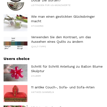
Dollar Die Sorten?
LEITFADEN FÜR US-MÜNZWERTE
Wie man einen gestickten Glücksbringer
macht
STICKEREI
Verwenden Sie den Kontrast, um das
Aussehen eines Quilts zu ändern
QUILT-TIPPS
Users choice
Schritt für Schritt Anleitung zu Ballon Blume
Skulptur
ZAUBER
11 antike Couch-, Sofa- und Sofa-Arten
ANTIKES SAMMELN