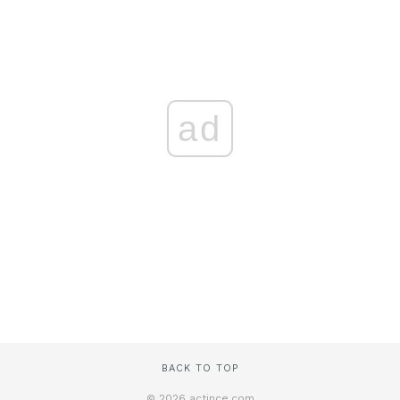
ad
BACK TO TOP
© 2026 actince.com