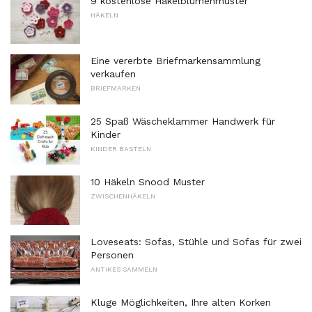
9 kostenlose Häkelblumenmuster
HÄKELN
Eine vererbte Briefmarkensammlung
verkaufen
BRIEFMARKEN
25 Spaß Wäscheklammer Handwerk für
Kinder
KINDER BASTELN
10 Häkeln Snood Muster
ZWISCHENHÄKELN
Loveseats: Sofas, Stühle und Sofas für zwei
Personen
ANTIKES SAMMELN
Kluge Möglichkeiten, Ihre alten Korken