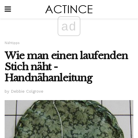
ad
Nähtipps
Wie man einen laufenden
Stich näht -
Handnähanleitung
by Debbie Colgrove