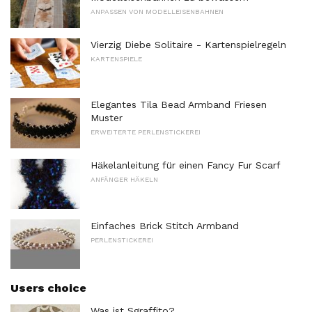
ANPASSEN VON MODELLEISENBAHNEN
Vierzig Diebe Solitaire - Kartenspielregeln
KARTENSPIELE
Elegantes Tila Bead Armband Friesen
Muster
ERWEITERTE PERLENSTICKEREI
Häkelanleitung für einen Fancy Fur Scarf
ANFÄNGER HÄKELN
Einfaches Brick Stitch Armband
PERLENSTICKEREI
Users choice
Was ist Sgraffito?