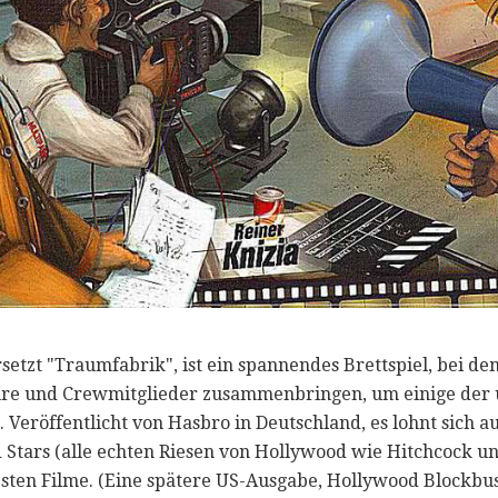
etzt "Traumfabrik", ist ein spannendes Brettspiel, bei de
ure und Crewmitglieder zusammenbringen, um einige der 
Veröffentlicht von Hasbro in Deutschland, es lohnt sich a
d Stars (alle echten Riesen von Hollywood wie Hitchcock u
sten Filme. (Eine spätere US-Ausgabe, Hollywood Blockbust