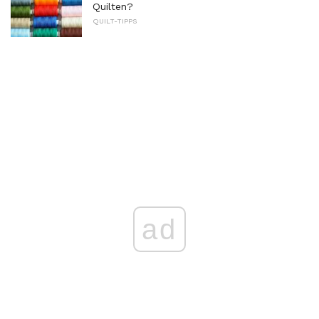
Quilten?
QUILT-TIPPS
ad