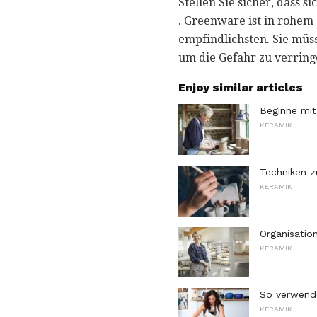
Stellen Sie sicher, dass si
. Greenware ist in rohem
empfindlichsten. Sie müs
um die Gefahr zu verrin
Enjoy similar articles
Beginne mi
KERAMIK
Techniken z
KERAMIK
Organisatio
KERAMIK
So verwende
KERAMIK