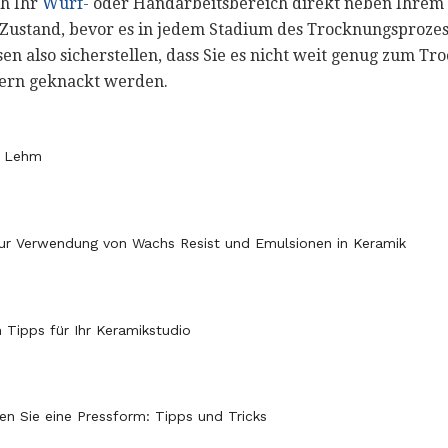
ch Ihr
Wurf-
oder Handarbeitsbereich direkt neben Ihrem
 Zustand, bevor es in jedem Stadium des Trocknungsproze
sen also sicherstellen, dass Sie es nicht weit genug zum 
gern geknackt werden.
t Lehm
ur Verwendung von Wachs Resist und Emulsionen in Keramik
n Tipps für Ihr Keramikstudio
n Sie eine Pressform: Tipps und Tricks