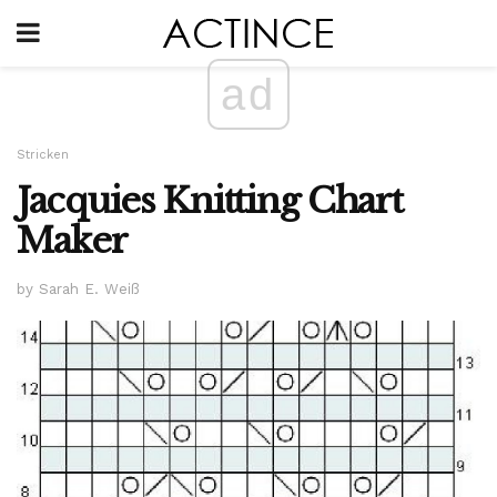
ad
Stricken
Jacquies Knitting Chart
Maker
by Sarah E. Weiß