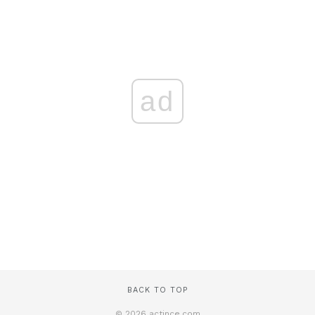
ad
BACK TO TOP
© 2026 actince.com