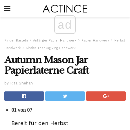
ad
Kinder Basteln
Anfänger Papier Handwerk
Papier Handwerk
Herbst
Handwerk
Kinder Thanksgiving Handwerk
Autumn Mason Jar
Papierlaterne Craft
by Rita Shehan
01 von 07
Bereit für den Herbst