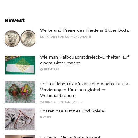
Newest
Werte und Preise des Friedens Silber Dollar
LEITFADEN FÜR US-MÜNZWERTE
Wie man Halbquadratdreieck-Einheiten auf
einem Gitter macht
QUILT-TIPPS
Erstaunliche DIY afrikanische Wachs-Druck-
Verzierungen für einen globalen
Weihnachtsbaum
WEIHNACHTEN HANDWERK
Kostenlose Puzzles und Spiele
RÄTSEL
Lavendel Minze Seife Rezept