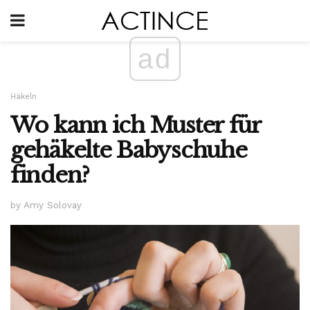
ad
Häkeln
Wo kann ich Muster für
gehäkelte Babyschuhe
finden?
by Amy Solovay