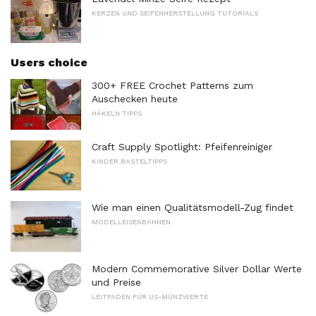
KERZEN UND SEIFENHERSTELLUNG TUTORIALS
Users choice
300+ FREE Crochet Patterns zum
Auschecken heute
HÄKELN TIPPS
Craft Supply Spotlight: Pfeifenreiniger
KINDER BASTELTIPPS
Wie man einen Qualitätsmodell-Zug findet
MODELLEISENBAHNEN
Modern Commemorative Silver Dollar Werte
und Preise
LEITFADEN FÜR US-MÜNZWERTE