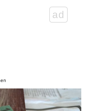
ad
men