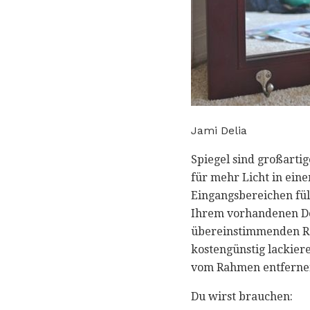
Jami Delia
Spiegel sind großarti
für mehr Licht in ein
Eingangsbereichen füll
Ihrem vorhandenen De
übereinstimmenden Ra
kostengünstig lackier
vom Rahmen entferne
Du wirst brauchen: