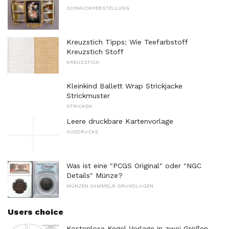
SCHMUCKHERSTELLUNG
Kreuzstich Tipps: Wie Teefarbstoff
Kreuzstich Stoff
KREUZSTICH
Kleinkind Ballett Wrap Strickjacke
Strickmuster
STRICKEN
Leere druckbare Kartenvorlage
AUSDRUCKE
Was ist eine "PCGS Original" oder "NGC
Details" Münze?
MÜNZEN SAMMELN GRUNDLAGEN
Users choice
Kostenlose Kegel-Vorlage in zwei Größen