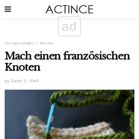
ad
Strickgrundlagen
Stricken
Mach einen französischen
Knoten
by Sarah E. Weiß