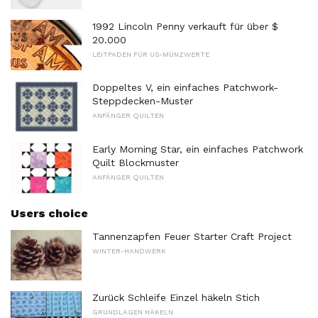
1992 Lincoln Penny verkauft für über $
20.000
LEITFADEN FÜR US-MÜNZWERTE
Doppeltes V, ein einfaches Patchwork-
Steppdecken-Muster
ANFÄNGER QUILTEN
Early Morning Star, ein einfaches Patchwork
Quilt Blockmuster
ANFÄNGER QUILTEN
Users choice
Tannenzapfen Feuer Starter Craft Project
WINTER-HANDWERK
Zurück Schleife Einzel häkeln Stich
GRUNDLAGEN HÄKELN