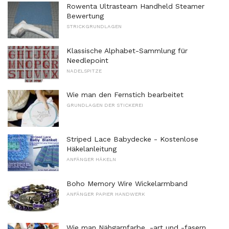
Rowenta Ultrasteam Handheld Steamer
Bewertung
STRICKGRUNDLAGEN
Klassische Alphabet-Sammlung für
Needlepoint
NADELSPITZE
Wie man den Fernstich bearbeitet
GRUNDLAGEN DER STICKEREI
Striped Lace Babydecke - Kostenlose
Häkelanleitung
ANFÄNGER HÄKELN
Boho Memory Wire Wickelarmband
ANFÄNGER PAPIER HANDWERK
Wie man Nähgarnfarbe, -art und -fasern