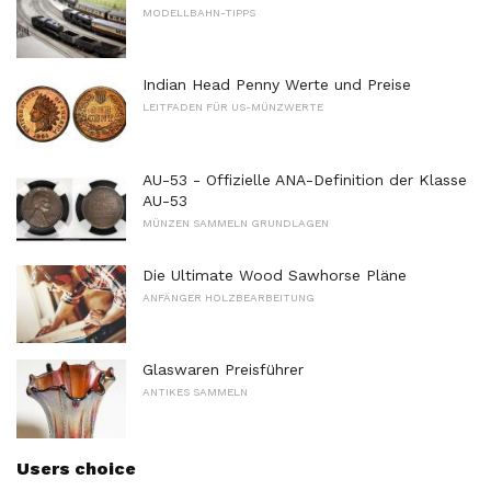
MODELLBAHN-TIPPS
Indian Head Penny Werte und Preise
LEITFADEN FÜR US-MÜNZWERTE
AU-53 - Offizielle ANA-Definition der Klasse
AU-53
MÜNZEN SAMMELN GRUNDLAGEN
Die Ultimate Wood Sawhorse Pläne
ANFÄNGER HOLZBEARBEITUNG
Glaswaren Preisführer
ANTIKES SAMMELN
Users choice