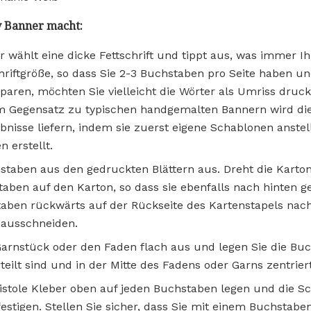
y Banner macht:
 wählt eine dicke Fettschrift und tippt aus, was immer Ih
hriftgröße, so dass Sie 2-3 Buchstaben pro Seite haben u
paren, möchten Sie vielleicht die Wörter als Umriss druck
Im Gegensatz zu typischen handgemalten Bannern wird di
ebnisse liefern, indem sie zuerst eigene Schablonen anstel
 erstellt.
staben aus den gedruckten Blättern aus. Dreht die Karton
taben auf den Karton, so dass sie ebenfalls nach hinten g
hstaben rückwärts auf der Rückseite des Kartenstapels nac
ausschneiden.
Garnstück oder den Faden flach aus und legen Sie die Bu
teilt sind und in der Mitte des Fadens oder Garns zentriert
istole Kleber oben auf jeden Buchstaben legen und die S
festigen. Stellen Sie sicher, dass Sie mit einem Buchsta