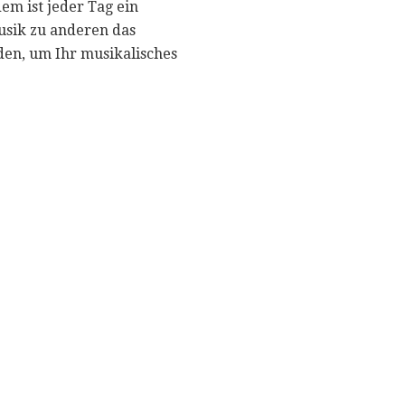
em ist jeder Tag ein
usik zu anderen das
den, um Ihr musikalisches