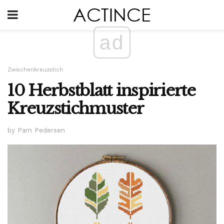
ad
Zwischenkreuzstich
10 Herbstblatt inspirierte
Kreuzstichmuster
by Pam Pedersen